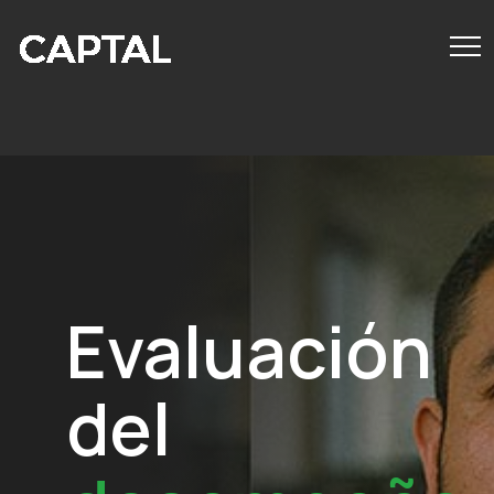
========================================================
Evaluación
del