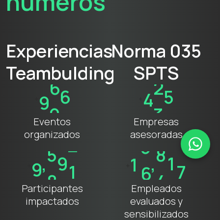
números
Experiencias
Norma 035
Teambulding
SPTS
9
9
7
4
3
0
+
+
Eventos
Empresas
organizados
asesoradas
,
,
9
8
0
0
1
6
4
0
0
+
+
Participantes
Empleados
impactados
evaluados y
sensibilizados